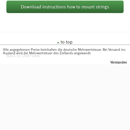
Download instructions how to mount strings
to top
Alle angegebenen Preise beinhalten die deutsche Mehrwertsteuer. Bei Versand ins
Ausland wird die Mehrwertsteuer des Ziellands angewandt.
Back to Overview
Verstanden
© 2023 - Fischer Harfen - Alle Rechte vorbehalten.
+49 (0) 861 64069
info@musikhaus-
fackler.de