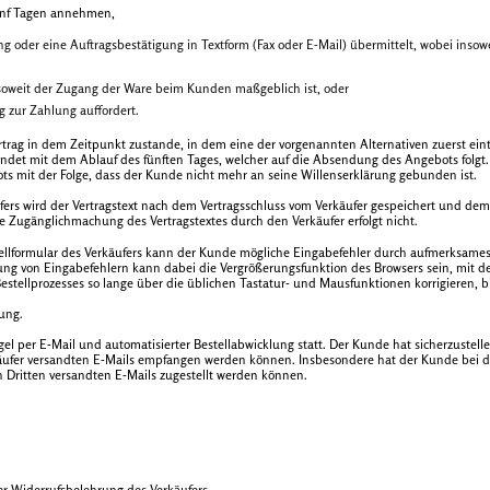
ünf Tagen annehmen,
ng oder eine Auftragsbestätigung in Textform (Fax oder E-Mail) übermittelt, wobei in
nsoweit der Zugang der Ware beim Kunden maßgeblich ist, oder
 zur Zahlung auffordert.
trag in dem Zeitpunkt zustande, in dem eine der vorgenannten Alternativen zuerst ein
et mit dem Ablauf des fünften Tages, welcher auf die Absendung des Angebots folgt
bots mit der Folge, dass der Kunde nicht mehr an seine Willenserklärung gebunden ist.
ufers wird der Vertragstext nach dem Vertragsschluss vom Verkäufer gespeichert und d
de Zugänglichmachung des Vertragstextes durch den Verkäufer erfolgt nicht.
ellformular des Verkäufers kann der Kunde mögliche Eingabefehler durch aufmerksames
ng von Eingabefehlern kann dabei die Vergrößerungsfunktion des Browsers sein, mit der
ellprozesses so lange über die üblichen Tastatur- und Mausfunktionen korrigieren, bis
ung.
l per E-Mail und automatisierter Bestellabwicklung statt. Der Kunde hat sicherzustell
rkäufer versandten E-Mails empfangen werden können. Insbesondere hat der Kunde bei de
n Dritten versandten E-Mails zugestellt werden können.
r Widerrufsbelehrung des Verkäufers.