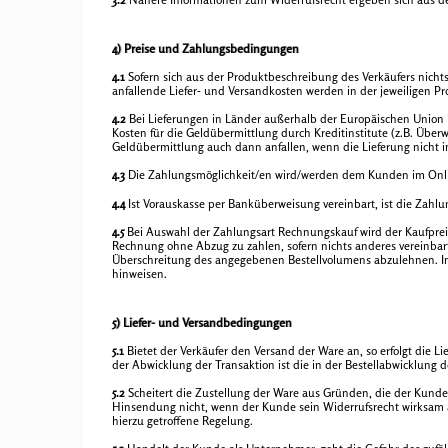
4) Preise und Zahlungsbedingungen
4.1
Sofern sich aus der Produktbeschreibung des Verkäufers nichts
anfallende Liefer- und Versandkosten werden in der jeweiligen 
4.2
Bei Lieferungen in Länder außerhalb der Europäischen Union kö
Kosten für die Geldübermittlung durch Kreditinstitute (z.B. Übe
Geldübermittlung auch dann anfallen, wenn die Lieferung nicht 
4.3
Die Zahlungsmöglichkeit/en wird/werden dem Kunden im Onlin
4.4
Ist Vorauskasse per Banküberweisung vereinbart, ist die Zahlung
4.5
Bei Auswahl der Zahlungsart Rechnungskauf wird der Kaufpreis f
Rechnung ohne Abzug zu zahlen, sofern nichts anderes vereinbart
Überschreitung des angegebenen Bestellvolumens abzulehnen. In
hinweisen.
5) Liefer- und Versandbedingungen
5.1
Bietet der Verkäufer den Versand der Ware an, so erfolgt die L
der Abwicklung der Transaktion ist die in der Bestellabwicklung 
5.2
Scheitert die Zustellung der Ware aus Gründen, die der Kunde 
Hinsendung nicht, wenn der Kunde sein Widerrufsrecht wirksam 
hierzu getroffene Regelung.