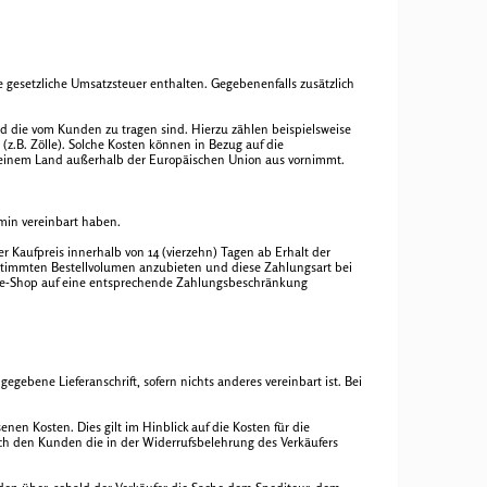
 gesetzliche Umsatzsteuer enthalten. Gegebenenfalls zusätzlich
nd die vom Kunden zu tragen sind. Hierzu zählen beispielsweise
z.B. Zölle). Solche Kosten können in Bezug auf die
n einem Land außerhalb der Europäischen Union aus vornimmt.
rmin vereinbart haben.
r Kaufpreis innerhalb von 14 (vierzehn) Tagen ab Erhalt der
bestimmten Bestellvolumen anzubieten und diese Zahlungsart bei
ine-Shop auf eine entsprechende Zahlungsbeschränkung
gebene Lieferanschrift, sofern nichts anderes vereinbart ist. Bei
en Kosten. Dies gilt im Hinblick auf die Kosten für die
ch den Kunden die in der Widerrufsbelehrung des Verkäufers