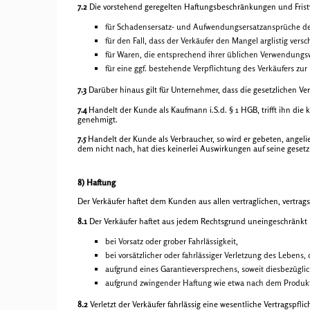
7.2
Die vorstehend geregelten Haftungsbeschränkungen und Frist
für Schadensersatz- und Aufwendungsersatzansprüche d
für den Fall, dass der Verkäufer den Mangel arglistig vers
für Waren, die entsprechend ihrer üblichen Verwendungs
für eine ggf. bestehende Verpflichtung des Verkäufers zur
7.3
Darüber hinaus gilt für Unternehmer, dass die gesetzlichen Ve
7.4
Handelt der Kunde als Kaufmann i.S.d. § 1 HGB, trifft ihn die
genehmigt.
7.5
Handelt der Kunde als Verbraucher, so wird er gebeten, angeli
dem nicht nach, hat dies keinerlei Auswirkungen auf seine geset
8) Haftung
Der Verkäufer haftet dem Kunden aus allen vertraglichen, vertra
8.1
Der Verkäufer haftet aus jedem Rechtsgrund uneingeschränkt
bei Vorsatz oder grober Fahrlässigkeit,
bei vorsätzlicher oder fahrlässiger Verletzung des Lebens
aufgrund eines Garantieversprechens, soweit diesbezüglich
aufgrund zwingender Haftung wie etwa nach dem Produkt
8.2
Verletzt der Verkäufer fahrlässig eine wesentliche Vertragspfl