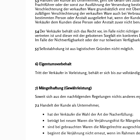
5.3
Handelt der Kunde als Unternehmer, geht die Gefahr des zufäl
Frachtführer oder der sonst zur Ausführung der Versendung bestim
Verschlechterung der verkauften Ware grundsätzlich erst mit Üb
zufälligen Verschlechterung der verkauften Ware auch bei Verbra
bestimmten Person oder Anstalt ausgeliefert hat, wenn der Kund
Verkäufer dem Kunden diese Person oder Anstalt zuvor nicht ben
5.4
Der Verkäufer behält sich das Recht vor, im Falle nicht richtige
vertreten ist und dieser mit der gebotenen Sorgfalt ein konkret
Im Falle der Nichtverfügbarkeit oder der nur teilweisen Verfügbar
5.5
Selbstabholung ist aus logistischen Gründen nicht möglich.
6) Eigentumsvorbehalt
Tritt der Verkäufer in Vorleistung, behält er sich bis zur vollstä
7) Mängelhaftung (Gewährleistung)
Soweit sich aus den nachfolgenden Regelungen nichts anderes ergi
7.1
Handelt der Kunde als Unternehmer,
hat der Verkäufer die Wahl der Art der Nacherfüllung;
beträgt bei neuen Waren die Verjährungsfrist für Mängelr
sind bei gebrauchten Waren die Mängelrechte ausgeschlo
beginnt die Verjährung nicht erneut, wenn im Rahmen der 