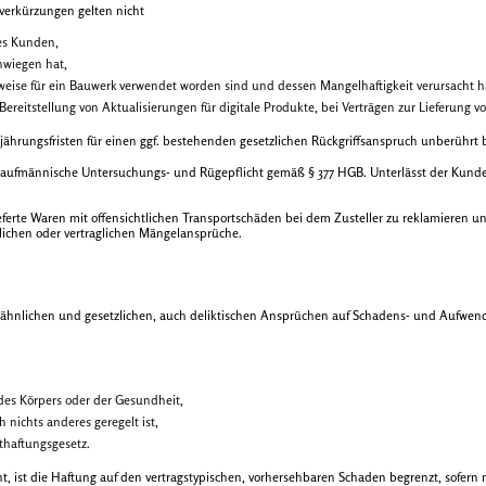
verkürzungen gelten nicht
es Kunden,
chwiegen hat,
weise für ein Bauwerk verwendet worden sind und dessen Mangelhaftigkeit verursacht 
 Bereitstellung von Aktualisierungen für digitale Produkte, bei Verträgen zur Lieferung 
rjährungsfristen für einen ggf. bestehenden gesetzlichen Rückgriffsanspruch unberührt 
 kaufmännische Untersuchungs- und Rügepflicht gemäß § 377 HGB. Unterlässt der Kunde d
eferte Waren mit offensichtlichen Transportschäden bei dem Zusteller zu reklamieren 
zlichen oder vertraglichen Mängelansprüche.
gsähnlichen und gesetzlichen, auch deliktischen Ansprüchen auf Schadens- und Aufwend
, des Körpers oder der Gesundheit,
 nichts anderes geregelt ist,
haftungsgesetz.
icht, ist die Haftung auf den vertragstypischen, vorhersehbaren Schaden begrenzt, sofern