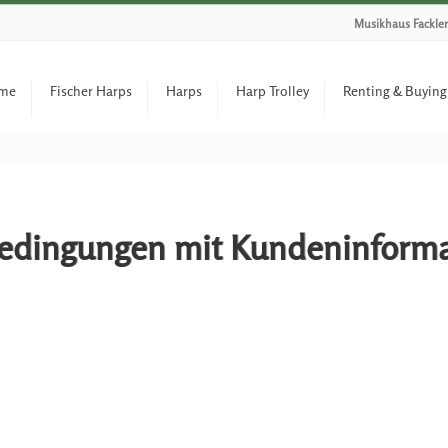
Musikhaus Fackler
me
Fischer Harps
Harps
Harp Trolley
Renting & Buying
bedingungen mit Kundeninform