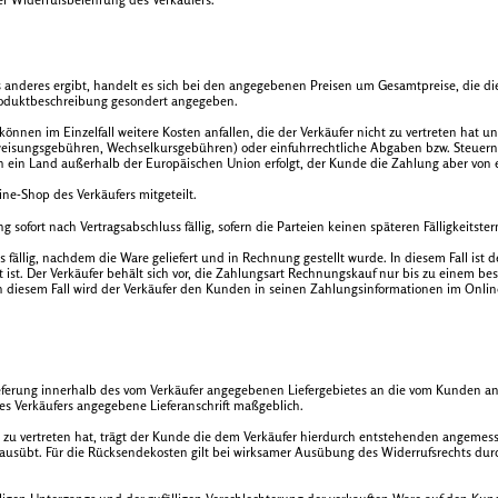
 anderes ergibt, handelt es sich bei den angegebenen Preisen um Gesamtpreise, die die
Produktbeschreibung gesondert angegeben.
nnen im Einzelfall weitere Kosten anfallen, die der Verkäufer nicht zu vertreten hat u
rweisungsgebühren, Wechselkursgebühren) oder einfuhrrechtliche Abgaben bzw. Steuern (
in ein Land außerhalb der Europäischen Union erfolgt, der Kunde die Zahlung aber vo
e-Shop des Verkäufers mitgeteilt.
 sofort nach Vertragsabschluss fällig, sofern die Parteien keinen späteren Fälligkeitste
ällig, nachdem die Ware geliefert und in Rechnung gestellt wurde. In diesem Fall ist de
 ist. Der Verkäufer behält sich vor, die Zahlungsart Rechnungskauf nur bis zu einem 
 diesem Fall wird der Verkäufer den Kunden in seinen Zahlungsinformationen im Onl
ieferung innerhalb des vom Verkäufer angegebenen Liefergebietes an die vom Kunden ange
des Verkäufers angegebene Lieferanschrift maßgeblich.
zu vertreten hat, trägt der Kunde die dem Verkäufer hierdurch entstehenden angemessen
ausübt. Für die Rücksendekosten gilt bei wirksamer Ausübung des Widerrufsrechts dur