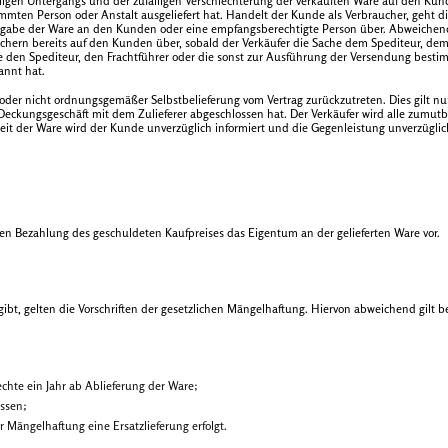
ligen Untergangs und der zufälligen Verschlechterung der verkauften Ware auf den Kun
mten Person oder Anstalt ausgeliefert hat. Handelt der Kunde als Verbraucher, geht di
ergabe der Ware an den Kunden oder eine empfangsberechtigte Person über. Abweichend
uchern bereits auf den Kunden über, sobald der Verkäufer die Sache dem Spediteur, de
e den Spediteur, den Frachtführer oder die sonst zur Ausführung der Versendung besti
annt hat.
r oder nicht ordnungsgemäßer Selbstbelieferung vom Vertrag zurückzutreten. Dies gilt nur
es Deckungsgeschäft mit dem Zulieferer abgeschlossen hat. Der Verkäufer wird alle zu
keit der Ware wird der Kunde unverzüglich informiert und die Gegenleistung unverzüglich
ndigen Bezahlung des geschuldeten Kaufpreises das Eigentum an der gelieferten Ware vor.
bt, gelten die Vorschriften der gesetzlichen Mängelhaftung. Hiervon abweichend gilt b
echte ein Jahr ab Ablieferung der Ware;
ssen;
Mängelhaftung eine Ersatzlieferung erfolgt.