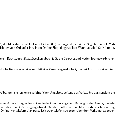
er Musikhaus Fackler GmbH & Co. KG (nachfolgend „Verkäufer"), gelten für alle Verträ
ich der vom Verkäufer in seinem Online-Shop dargestellten Waren abschließt. Hiermi
ie ein Rechtsgeschäft zu Zwecken abschließt, die überwiegend weder ihrer gewerblichen
stische Person oder eine rechtsfähige Personengesellschaft, die bei Abschluss eines Re
eibungen stellen keine verbindlichen Angebote seitens des Verkäufers dar, sondern d
Verkäufers integrierte Online-Bestellformular abgeben. Dabei gibt der Kunde, nachde
icken des den Bestellvorgang abschließenden Buttons ein rechtlich verbindliches Vertr
 Online-Kontaktformular, postalisch oder telefonisch gegenüber dem Verkäufer abgeben