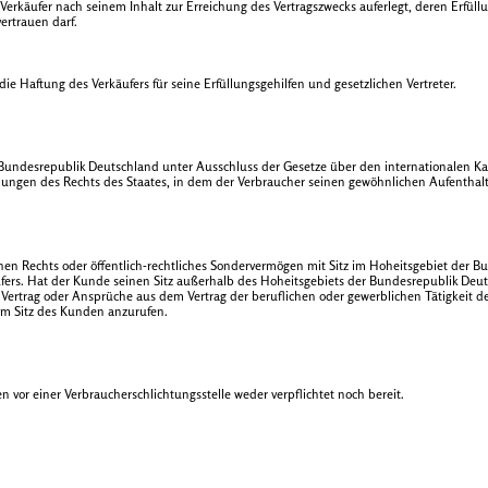
em Verkäufer nach seinem Inhalt zur Erreichung des Vertragszwecks auferlegt, deren Er
ertrauen darf.
e Haftung des Verkäufers für seine Erfüllungsgehilfen und gesetzlichen Vertreter.
 Bundesrepublik Deutschland unter Ausschluss der Gesetze über den internationalen Ka
mungen des Rechts des Staates, in dem der Verbraucher seinen gewöhnlichen Aufenthalt
hen Rechts oder öffentlich-rechtliches Sondervermögen mit Sitz im Hoheitsgebiet der Bu
äufers. Hat der Kunde seinen Sitz außerhalb des Hoheitsgebiets der Bundesrepublik Deuts
er Vertrag oder Ansprüche aus dem Vertrag der beruflichen oder gewerblichen Tätigkeit
 am Sitz des Kunden anzurufen.
n vor einer Verbraucherschlichtungsstelle weder verpflichtet noch bereit.