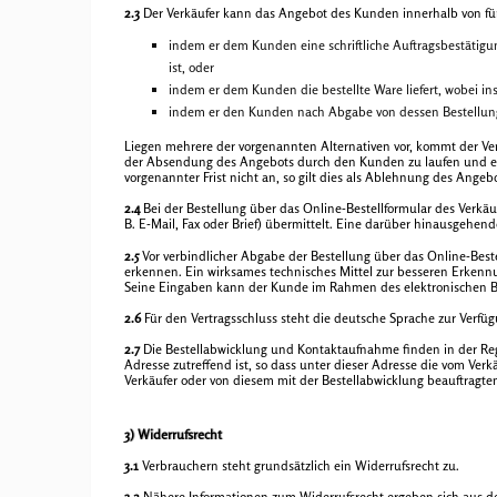
2.3
Der Verkäufer kann das Angebot des Kunden innerhalb von f
indem er dem Kunden eine schriftliche Auftragsbestätigu
ist, oder
indem er dem Kunden die bestellte Ware liefert, wobei i
indem er den Kunden nach Abgabe von dessen Bestellung
Liegen mehrere der vorgenannten Alternativen vor, kommt der Ver
der Absendung des Angebots durch den Kunden zu laufen und end
vorgenannter Frist nicht an, so gilt dies als Ablehnung des Ange
2.4
Bei der Bestellung über das Online-Bestellformular des Verkä
B. E-Mail, Fax oder Brief) übermittelt. Eine darüber hinausgehen
2.5
Vor verbindlicher Abgabe der Bestellung über das Online-Best
erkennen. Ein wirksames technisches Mittel zur besseren Erkennu
Seine Eingaben kann der Kunde im Rahmen des elektronischen Best
2.6
Für den Vertragsschluss steht die deutsche Sprache zur Verfüg
2.7
Die Bestellabwicklung und Kontaktaufnahme finden in der Rege
Adresse zutreffend ist, so dass unter dieser Adresse die vom Ve
Verkäufer oder von diesem mit der Bestellabwicklung beauftragte
3) Widerrufsrecht
3.1
Verbrauchern steht grundsätzlich ein Widerrufsrecht zu.
3.2
Nähere Informationen zum Widerrufsrecht ergeben sich aus de