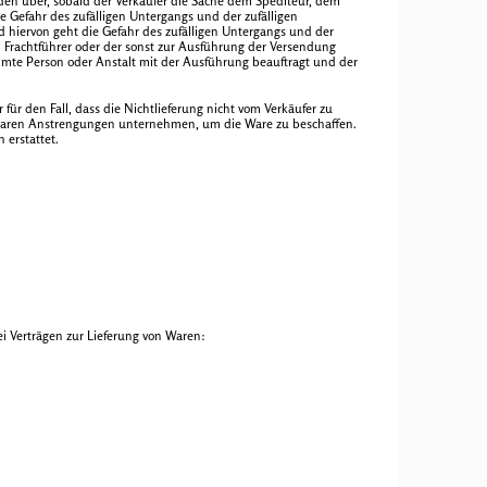
den über, sobald der Verkäufer die Sache dem Spediteur, dem
e Gefahr des zufälligen Untergangs und der zufälligen
 hiervon geht die Gefahr des zufälligen Untergangs und der
m Frachtführer oder der sonst zur Ausführung der Versendung
mmte Person oder Anstalt mit der Ausführung beauftragt und der
 für den Fall, dass die Nichtlieferung nicht vom Verkäufer zu
mutbaren Anstrengungen unternehmen, um die Ware zu beschaffen.
 erstattet.
ei Verträgen zur Lieferung von Waren: