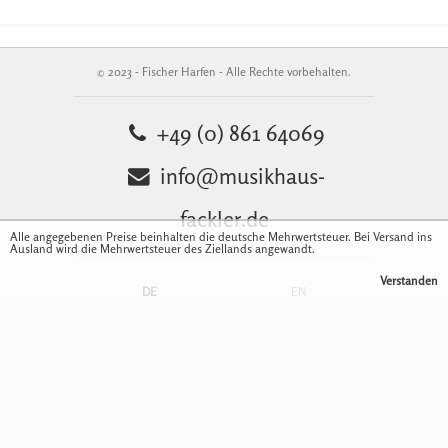
© 2023 - Fischer Harfen - Alle Rechte vorbehalten.
+49 (0) 861 64069
info@musikhaus-
fackler.de
Alle angegebenen Preise beinhalten die deutsche Mehrwertsteuer. Bei Versand ins
Ausland wird die Mehrwertsteuer des Ziellands angewandt.
Verstanden
DE
EN
Kontakt
Impressum
Datenschutzerklärung
Widerrufsbelehrung
AGB
Sitemap